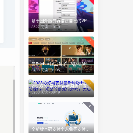
基于国外服务器搭建自己的VPN详细教程
8527 阅读 - 10/19
2
最新tvbox绿豆盒子UI8影视APP源码新增后台添加直播及加密功能
3438 阅读 - 01/05
3
2023彩虹易支付最新原版开源网站源码，完整的易支付源码，无后门
3263 阅读 - 08/19
4
全新版本码支付个人免签支付系统源码 ThinkPHP框架开发 全开源(亲测)