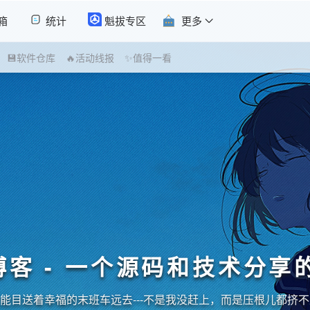
箱
统计
魁拔专区
更多
💾软件仓库
🔥活动线报
✨值得一看
博客 - 一个源码和技术分享
能目送着幸福的末班车远去---不是我没赶上，而是压根儿都挤