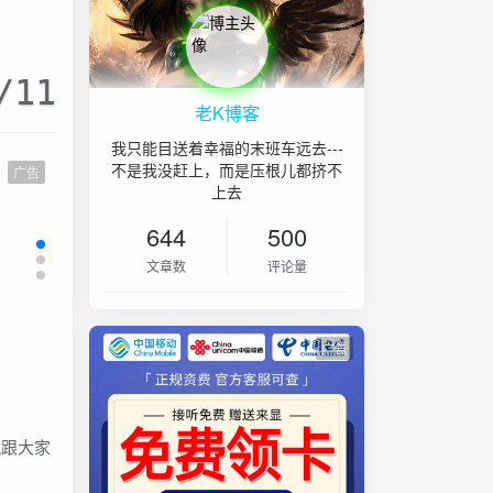
/11
老K博客
我只能目送着幸福的末班车远去---
不是我没赶上，而是压根儿都挤不
广告
上去
644
500
文章数
评论量
广告
就跟大家