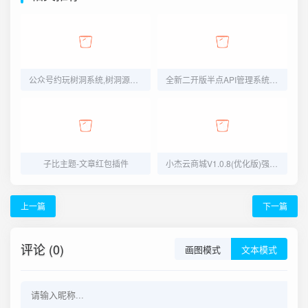
公众号约玩树洞系统,树洞源码,陪聊源码,公众号源码
全新二开版半点API管理系统源码 API计费 全开源 亲测可用
子比主题-文章红包插件
小杰云商城V1.0.8(优化版)强势上线
上一篇
下一篇
评论 (0)
画图模式
文本模式