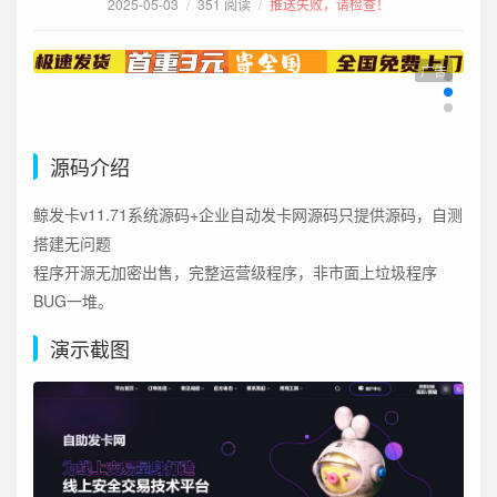
2025-05-03
/
351 阅读
/
推送失败，请检查！
广告
源码介绍
鲸发卡v11.71系统源码+企业自动发卡网源码只提供源码，自测
搭建无问题
程序开源无加密出售，完整运营级程序，非市面上垃圾程序
BUG一堆。
演示截图