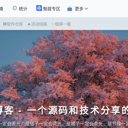
箱
统计
魁拔专区
更多
💾软件仓库
🔥活动线报
✨值得一看
博客 - 一个源码和技术分享
一定会发光，是银子一定会花光，是裙子一定会走光，是节操一