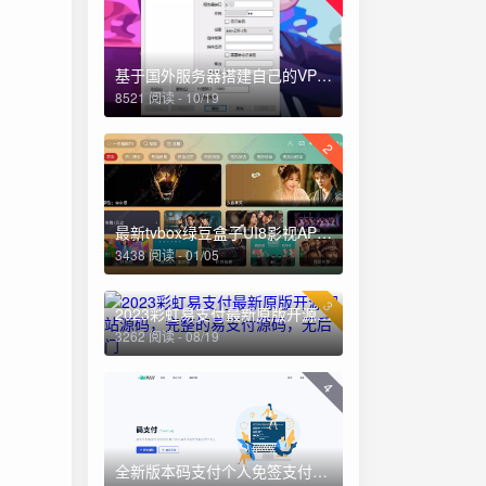
基于国外服务器搭建自己的VPN详细教程
8521 阅读 - 10/19
2
最新tvbox绿豆盒子UI8影视APP源码新增后台添加直播及加密功能
3438 阅读 - 01/05
3
2023彩虹易支付最新原版开源网站源码，完整的易支付源码，无后门
3262 阅读 - 08/19
4
全新版本码支付个人免签支付系统源码 ThinkPHP框架开发 全开源(亲测)