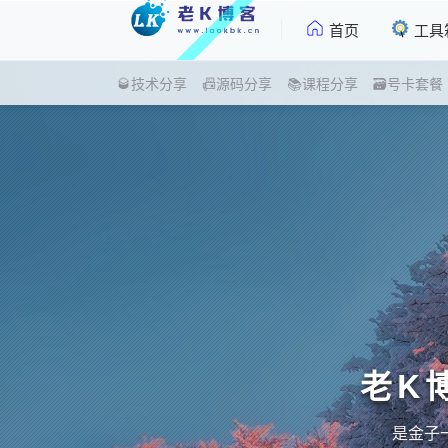
首页
工具
🥃技术分享
📠源码分享
📚课程分享
🗃号卡套餐
老K
是金子