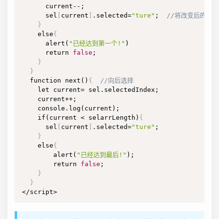
      current--;

      sel
[
current
]
.selected=
"ture"
;  
//将改变后的opti
}
    else
{
      alert(
"已经达到第一个!"
)

      return 
false
;

}
}
  function next()
{
//向后选择
    let current= sel.selectedIndex;

    current++;

    console.log(current);

    if(current < selarrLength)
{
      sel
[
current
]
.selected=
"ture"
;

}
    else
{
        alert(
"已经达到最后!"
);

        return 
false
;

}
}
</script>