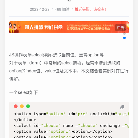
2023-12-23
/
469 阅读
/
推送失败，请检查！
广告
JS操作表单select详解-选取当前值、重置option等
对于表单（form）中常用的select选项，经常牵涉到选取的
option的index值、value值及文本中，本文结合着实例对其进行
讲解。
一个select如下
<button type=
"button"
 id=
"pre"
 onclick()=
"pre()"
>p
</button>

<select id=
"choose"
 name =
"choose"
 onchange =
"getO
<option value=
"option1"
>option1</option>

<option value=
"option2"
>option2</option>
