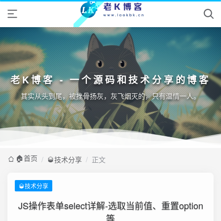
老K博客 - 一个源码和技术分享的博客
其实从头到尾，被挫骨扬灰，灰飞烟灭的，只有温情一人。
🏠️首页
/
🥃技术分享
/
正文
🥃技术分享
JS操作表单select详解-选取当前值、重置option
等