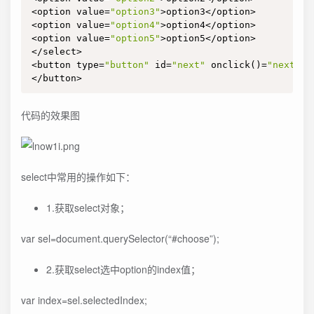
<option value=
"option3"
>option3</option>

<option value=
"option4"
>option4</option>

<option value=
"option5"
>option5</option>

</select>

<button type=
"button"
 id=
"next"
 onclick()=
"next()"
</button>
代码的效果图
select中常用的操作如下：
1.获取select对象；
var sel=document.querySelector(“#choose”);
2.获取select选中option的index值；
var index=sel.selectedIndex;