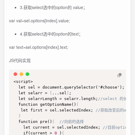
3.获取select选中的option的 value；
var val=sel.options[index].value;
4.获取select选中的option的text；
var text=sel.options[index].text;
JS代码实现
<script>

  let sel = document.querySelector('#choose');

  let selarr = 
[
...sel
]
;

  let selarrLength = selarr.length;
//select 的长度
  function getOptionName()
{
   let first = sel.selectedIndex; 
//获取改变后的opti
}
  function pre()
{
//向前的选择
    let current = sel.selectedIndex; 
//目前option的
    if(current > 
0
 )
{