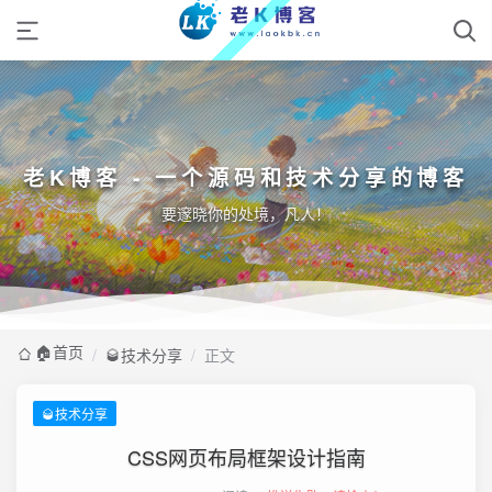
老K博客 - 一个源码和技术分享的博客
要邃晓你的处境，凡人！
🏠️首页
/
🥃技术分享
/
正文
🥃技术分享
CSS网页布局框架设计指南