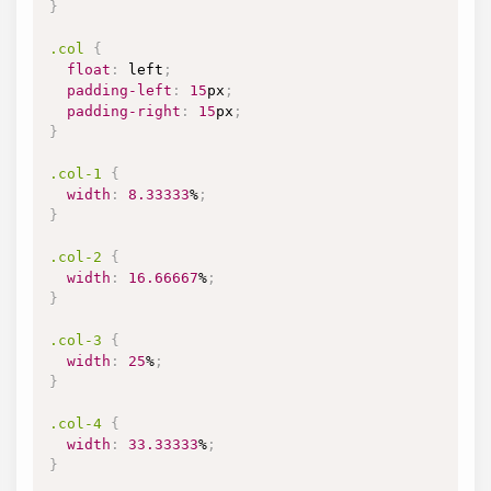
}
.col
{
float
:
 left
;
padding-left
:
15
px
;
padding-right
:
15
px
;
}
.col-1
{
width
:
8.33333
%
;
}
.col-2
{
width
:
16.66667
%
;
}
.col-3
{
width
:
25
%
;
}
.col-4
{
width
:
33.33333
%
;
}