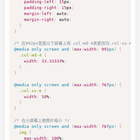
padding-left
:
15
px
;
padding-right
:
15
px
;
margin-left
:
 auto
;
margin-right
:
 auto
;
}
}
/* 在992px宽度以下屏幕上将.col-md-4类更改为.col-xs-6类 
@media
only
 screen 
and
(
max-width
:
991
px
)
{
.col-md-4
{
width
:
33.33333
%
;
}
}
@media
only
 screen 
and
(
max-width
:
767
px
)
{
.col-xs-6
{
width
:
50
%
;
}
}
/* 在小屏幕上使图片缩小 */
@media
only
 screen 
and
(
max-width
:
767
px
)
{
img
{
max-width
:
100
%
;