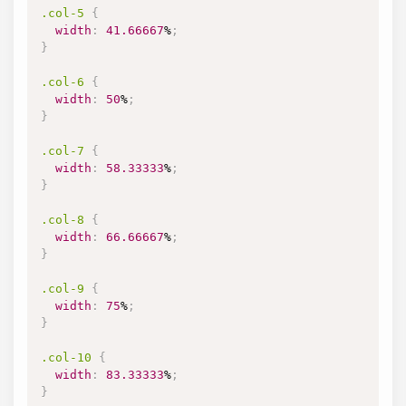
.col-5
{
width
:
41.66667
%
;
}
.col-6
{
width
:
50
%
;
}
.col-7
{
width
:
58.33333
%
;
}
.col-8
{
width
:
66.66667
%
;
}
.col-9
{
width
:
75
%
;
}
.col-10
{
width
:
83.33333
%
;
}