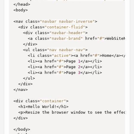
</head>

<body>

<nav class=
"navbar navbar-inverse"
>

  <div class=
"container-fluid"
>

    <div class=
"navbar-header"
>

      <a class=
"navbar-brand"
 href=
"#"
>WebSiteName<
    </div>

    <ul class=
"nav navbar-nav"
>

      <li class=
"active"
><a href=
"#"
>Home</a></li>

      <li><a href=
"#"
>Page 
1
</a></li>

      <li><a href=
"#"
>Page 
2
</a></li>

      <li><a href=
"#"
>Page 
3
</a></li>

    </ul>

  </div>

</nav>

<div class=
"container"
>

  <h1>Hello World!</h1>

  <p>Resize the browser window to see the effect.</
</div>

</body>
