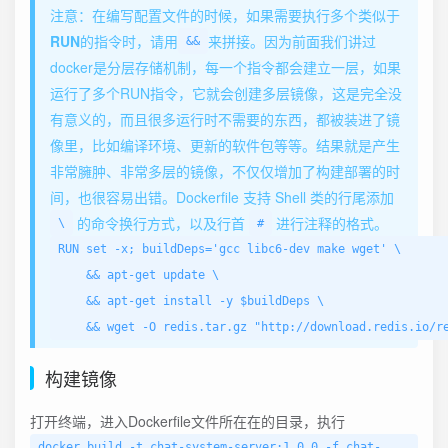
️注意：在编写配置文件的时候，如果需要执行多个类似于
RUN
的指令时，请用
来拼接。因为前面我们讲过
&&
docker是分层存储机制，每一个指令都会建立一层，如果
运行了多个RUN指令，它就会创建多层镜像，这是完全没
有意义的，而且很多运行时不需要的东西，都被装进了镜
像里，比如编译环境、更新的软件包等等。结果就是产生
非常臃肿、非常多层的镜像，不仅仅增加了构建部署的时
间，也很容易出错。Dockerfile 支持 Shell 类的行尾添加
的命令换行方式，以及行首
进行注释的格式。
\
#
RUN set -x; buildDeps='gcc libc6-dev make wget' \

    && apt-get update \

    && apt-get install -y $buildDeps \

构建镜像
打开终端，进入Dockerfile文件所在在的目录，执行
docker build -t chat-system-server:1.0.0 -f chat-