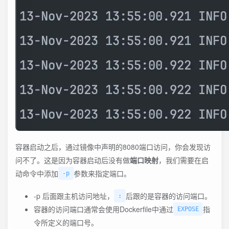
容器启动之后，通过镜像中声明的8080端口访问，你会发现访
问不了。这是因为容器启动后没有做
端口映射
，我们需要在启
动命令中添加
参数来指定端口。
-p
-p 后面跟主机访问地址，
后跟的是容器的访问端口。
:
容器的访问端口通常会使用Dockerfile中通过
指
EXPOSE
令所定义的端口号。