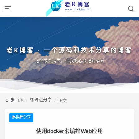
老K博客 - 一个源码和技术分享的博客
记忆或会消失，但我的心会记着承诺
🏠️首页
📚课程分享
/
/
正文
📚课程分享
使用docker来编排Web应用