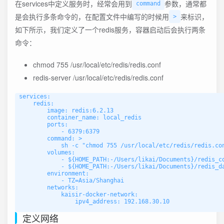
在services中定义服务时，经常会用到
参数，通常都
command
是会执行多条命令的，在配置文件中编写的时候用
来标识，
>
如下所示，我们定义了一个redis服务，容器启动后会执行两条
命令：
chmod 755 /usr/local/etc/redis/redis.conf
redis-server /usr/local/etc/redis/redis.conf
services:

    redis:

        image: redis:6.2.13

        container_name: local_redis

        ports:

            - 6379:6379

        command: >

            sh -c "chmod 755 /usr/local/etc/redis/redis.con
        volumes:

            - ${HOME_PATH:-/Users/likai/Documents}/redis_co
            - ${HOME_PATH:-/Users/likai/Documents}/redis_da
        environment:

            - TZ=Asia/Shanghai

        networks:

            kaisir-docker-network:

                ipv4_address: 192.168.30.10

定义网络