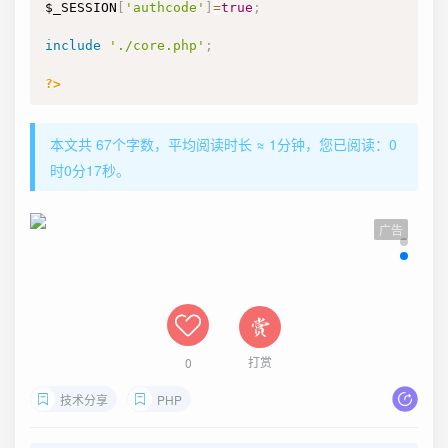
$_SESSION
[
'authcode'
]
=
true
;
include
'./core.php'
;
?>
本文共 67个字数，平均阅读时长 ≈ 1分钟，您已阅读：0
时0分18秒。
广告
打赏
0
技术分享
PHP