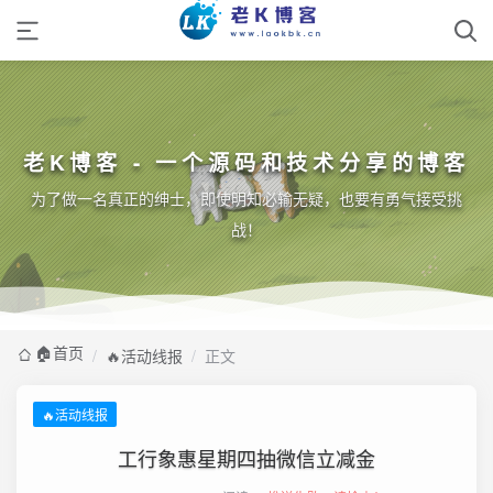
老K博客 - 一个源码和技术分享的博客
为了做一名真正的绅士，即使明知必输无疑，也要有勇气接受挑
战！
🏠️首页
/
🔥活动线报
/
正文
🔥活动线报
工行象惠星期四抽微信立减金