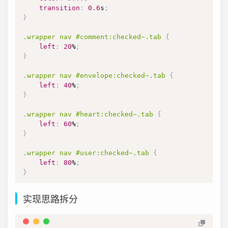
transition
:
0.6
s
;
}
.wrapper
 nav 
#comment
:checked
~
.tab
{
left
:
20
%
;
}
.wrapper
 nav 
#envelope
:checked
~
.tab
{
left
:
40
%
;
}
.wrapper
 nav 
#heart
:checked
~
.tab
{
left
:
60
%
;
}
.wrapper
 nav 
#user
:checked
~
.tab
{
left
:
80
%
;
}
实现思路拆分