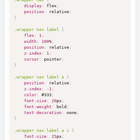
display
:
 flex
;
position
:
 relative
;
}
.wrapper
 nav label
{
flex
:
1
;
width
:
100
%
;
position
:
 relative
;
z-index
:
1
;
cursor
:
 pointer
;
}
.wrapper
 nav label a
{
position
:
 relative
;
z-index
:
-1
;
color
:
#333
;
font-size
:
20
px
;
font-weight
:
 bold
;
text-decoration
:
 none
;
}
.wrapper
 nav label a i
{
font-size
:
25
px
;