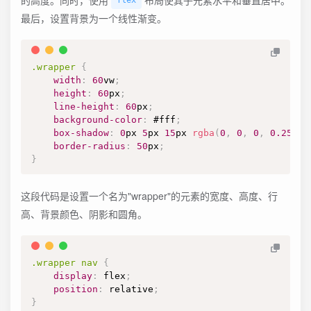
的高度。同时，使用
布局使其子元素水平和垂直居中。
flex
最后，设置背景为一个线性渐变。
.wrapper
{
width
:
60
vw
;
height
:
60
px
;
line-height
:
60
px
;
background-color
:
#fff
;
box-shadow
:
0
px
5
px
15
px
rgba
(
0
,
0
,
0
,
0.25
)
;
border-radius
:
50
px
;
}
这段代码是设置一个名为"wrapper"的元素的宽度、高度、行
高、背景颜色、阴影和圆角。
.wrapper
 nav
{
display
:
 flex
;
position
:
 relative
;
}