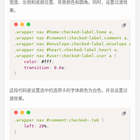
宽度、左侧和底部位置、背景颜色和圆角。同时，设置过渡效
果。
.wrapper
 nav 
#home
:checked
~
label
.home
 a
,
.wrapper
 nav 
#comment
:checked
~
label
.comment
 a
,
.wrapper
 nav 
#envelope
:checked
~
label
.envelope
 a
,
.wrapper
 nav 
#heart
:checked
~
label
.heart
 a
,
.wrapper
 nav 
#user
:checked
~
label
.user
 a
{
color
:
#fff
;
transition
:
0.6
s
;
}
这段代码是设置选中的选项卡的字体颜色为白色，并且设置过
渡效果。
.wrapper
 nav 
#comment
:checked
~
.tab
{
left
:
20
%
;
}