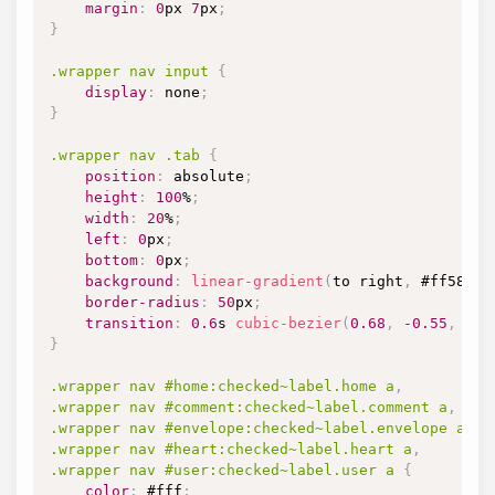
margin
:
0
px
7
px
;
}
.wrapper
 nav input
{
display
:
 none
;
}
.wrapper
 nav 
.tab
{
position
:
 absolute
;
height
:
100
%
;
width
:
20
%
;
left
:
0
px
;
bottom
:
0
px
;
background
:
linear-gradient
(
to right
,
#ff5858
,
border-radius
:
50
px
;
transition
:
0.6
s
cubic-bezier
(
0.68
,
-0.55
,
0.2
}
.wrapper
 nav 
#home
:checked
~
label
.home
 a
,
.wrapper
 nav 
#comment
:checked
~
label
.comment
 a
,
.wrapper
 nav 
#envelope
:checked
~
label
.envelope
 a
,
.wrapper
 nav 
#heart
:checked
~
label
.heart
 a
,
.wrapper
 nav 
#user
:checked
~
label
.user
 a
{
color
:
#fff
;