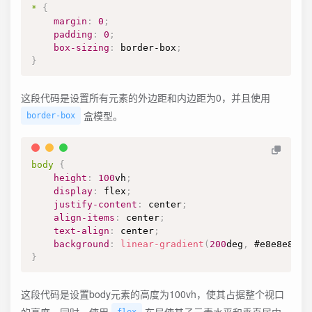
*
{
margin
:
0
;
padding
:
0
;
box-sizing
:
 border-box
;
}
这段代码是设置所有元素的外边距和内边距为0，并且使用
盒模型。
border-box
body
{
height
:
100
vh
;
display
:
 flex
;
justify-content
:
 center
;
align-items
:
 center
;
text-align
:
 center
;
background
:
linear-gradient
(
200
deg
,
#e8e8e8
,
#
}
这段代码是设置body元素的高度为100vh，使其占据整个视口