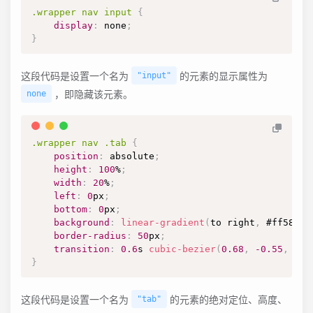
.wrapper
 nav input
{
display
:
 none
;
}
这段代码是设置一个名为
的元素的显示属性为
"input"
，即隐藏该元素。
none
.wrapper
 nav 
.tab
{
position
:
 absolute
;
height
:
100
%
;
width
:
20
%
;
left
:
0
px
;
bottom
:
0
px
;
background
:
linear-gradient
(
to right
,
#ff5858
,
border-radius
:
50
px
;
transition
:
0.6
s
cubic-bezier
(
0.68
,
-0.55
,
0.2
}
这段代码是设置一个名为
的元素的绝对定位、高度、
"tab"