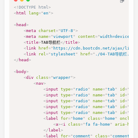
<!
DOCTYPE
html
>
<
html
lang
=
"
en
"
>
<
head
>
<
meta
charset
=
"
UTF-8
"
>
<
meta
name
=
"
viewport
"
content
=
"
width=device-wi
<
title
>
TAB导航栏
</
title
>
<
link
href
=
"
https://cdn.bootcdn.net/ajax/libs/
<
link
rel
=
"
stylesheet
"
href
=
"
./04-TAB导航栏.css
</
head
>
<
body
>
<
div
class
=
"
wrapper
"
>
<
nav
>
<
input
type
=
"
radio
"
name
=
"
tab
"
id
=
"
hom
<
input
type
=
"
radio
"
name
=
"
tab
"
id
=
"
com
<
input
type
=
"
radio
"
name
=
"
tab
"
id
=
"
env
<
input
type
=
"
radio
"
name
=
"
tab
"
id
=
"
hea
<
input
type
=
"
radio
"
name
=
"
tab
"
id
=
"
use
<
label
for
=
"
home
"
class
=
"
home
"
onclick
<
a
>
<
i
class
=
"
fa fa-home
"
aria-hidd
</
label
>
<
label
for
=
"
comment
"
class
=
"
comment
"
o