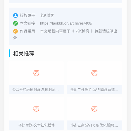
版权属于：
老K博客
本文链接：
https://laokbk.cn/archives/408/
作品采用：
本文版权内容属于《
老K博客
》转载请标明出
处
相关推荐
公众号约玩树洞系统,树洞源码,陪聊源码,公众号源码
全新二开版半点API管理系统源码 API计费 全开源 亲测可用
子比主题-文章红包插件
小杰云商城V1.0.8(优化版)强势上线