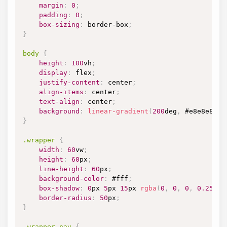
margin
:
0
;
padding
:
0
;
box-sizing
:
 border-box
;
}
body
{
height
:
100
vh
;
display
:
 flex
;
justify-content
:
 center
;
align-items
:
 center
;
text-align
:
 center
;
background
:
linear-gradient
(
200
deg
,
#e8e8e8
,
#
}
.wrapper
{
width
:
60
vw
;
height
:
60
px
;
line-height
:
60
px
;
background-color
:
#fff
;
box-shadow
:
0
px
5
px
15
px
rgba
(
0
,
0
,
0
,
0.25
)
;
border-radius
:
50
px
;
}
.wrapper
 nav
{