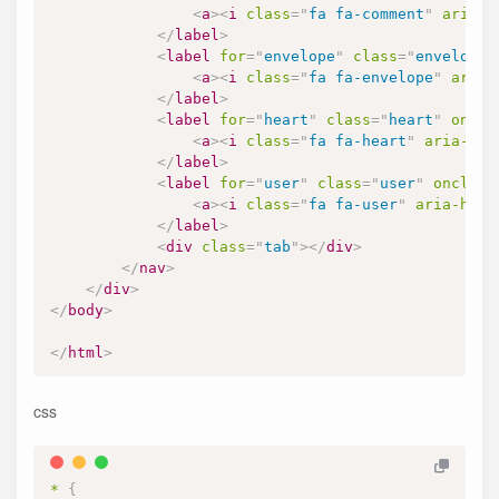
<
a
>
<
i
class
=
"
fa fa-comment
"
aria-h
</
label
>
<
label
for
=
"
envelope
"
class
=
"
envelope
"
<
a
>
<
i
class
=
"
fa fa-envelope
"
aria-
</
label
>
<
label
for
=
"
heart
"
class
=
"
heart
"
oncli
<
a
>
<
i
class
=
"
fa fa-heart
"
aria-hid
</
label
>
<
label
for
=
"
user
"
class
=
"
user
"
onclick
<
a
>
<
i
class
=
"
fa fa-user
"
aria-hidd
</
label
>
<
div
class
=
"
tab
"
>
</
div
>
</
nav
>
</
div
>
</
body
>
</
html
>
css
*
{