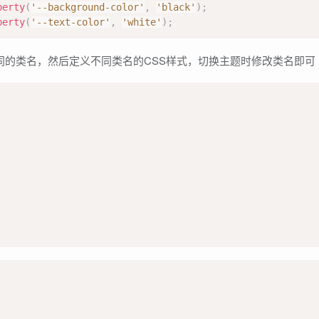
perty
(
'--background-color'
,
'black'
)
;
perty
(
'--text-color'
,
'white'
)
;
同的类名，然后定义不同类名的CSS样式，切换主题时修改类名即可