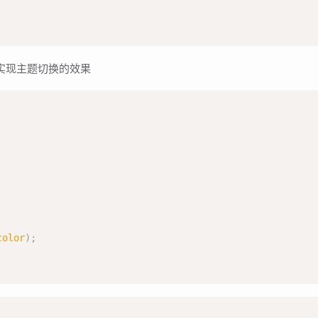
实现主题切换的效果
color
)
;