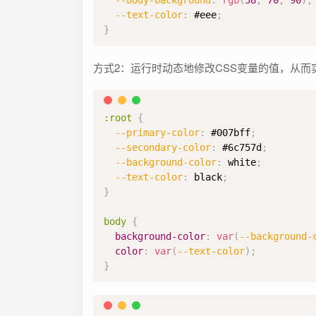
--body-background
:
rgb
(
58
,
70
,
90
)
;
--text-color
:
#eee
;
}
方式2：运行时动态地修改CSS变量的值，从而
:root
{
--primary-color
:
#007bff
;
--secondary-color
:
#6c757d
;
--background-color
:
white
;
--text-color
:
black
;
}
body
{
background-color
:
var
(
--background-
color
:
var
(
--text-color
)
;
}