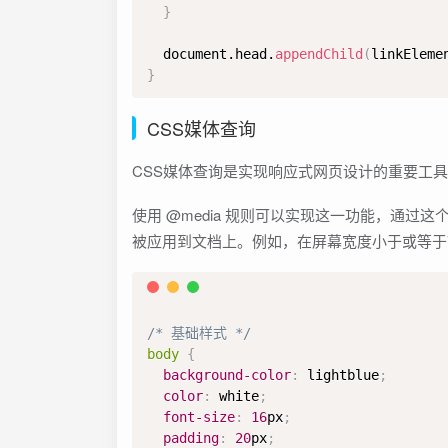
}
  document.head.
appendChild
(
linkEleme
}
CSS媒体查询
CSS媒体查询是实现响应式网页设计的重要工
使用 @media 规则可以实现这一功能，通
被应用到文档上。例如，在屏幕宽度小于或等于
/* 基础样式 */
body
{
background-color
:
lightblue
;
color
:
white
;
font-size
:
16
px
;
padding
:
20
px
;