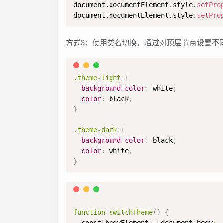
document.documentElement.style.
setPro
document.documentElement.style.
setPro
方式3：使用类名切换，通过对顶层节点设置不
.theme-light
{
background-color
:
white
;
color
:
black
;
}
.theme-dark
{
background-color
:
black
;
color
:
white
;
}
function switchTheme
(
)
{
  const bodyElement = document.body
;
