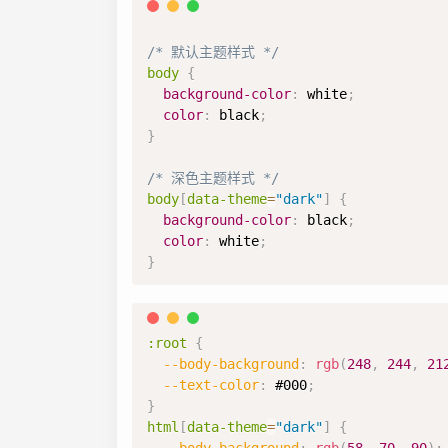
/* 默认主题样式 */
body
{
background-color
:
white
;
color
:
black
;
}
/* 深色主题样式 */
body
[
data-theme
=
"dark"
]
{
background-color
:
black
;
color
:
white
;
}
:root
{
--body-background
:
rgb
(
248
,
244
,
21
--text-color
:
#000
;
}
html
[
data-theme
=
"dark"
]
{