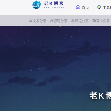
首页
工具
🥃技术分享
📠源码分享
📚课程分享
🗃号卡套餐
老K