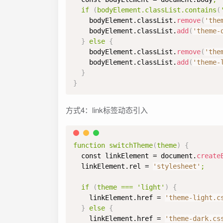
  if 
(
bodyElement
.classList
.contains
(
    bodyElement.classList.
remove
(
'the
    bodyElement.classList.
add
(
'theme-
}
else
{
    bodyElement.classList.
remove
(
'the
    bodyElement.classList.
add
(
'theme-
}
}
方式4：link标签动态引入
function switchTheme
(
theme
)
{
  const linkElement = document.
create
  linkElement.rel = 
'stylesheet'
;

  if 
(
theme === 'light'
)
{
    linkElement.href = 
'theme-light.c
}
else
{
    linkElement.href = 
'theme-dark.cs