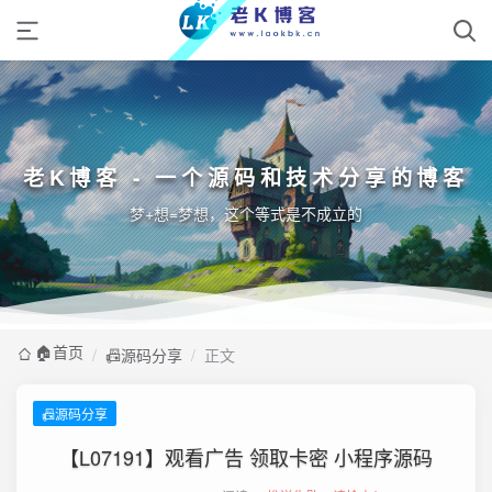
老K博客 - 一个源码和技术分享的博客
梦+想=梦想，这个等式是不成立的
🏠️首页
/
📠源码分享
/
正文
📠源码分享
【L07191】观看广告 领取卡密 小程序源码