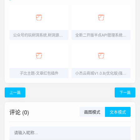
公众号约玩树洞系统,树洞源码,陪聊源码,公众号源码
全新二开版半点API管理系统源码 API计费 全开源 亲测可用
子比主题-文章红包插件
小杰云商城V1.0.8(优化版)强势上线
上一篇
下一篇
评论 (0)
画图模式
文本模式