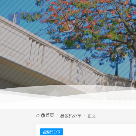
🏠️首页
/
📠源码分享
/
正文
📠源码分享