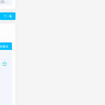
小杰云商城V1.0.8(优化版)强势上线
下一篇
本模式