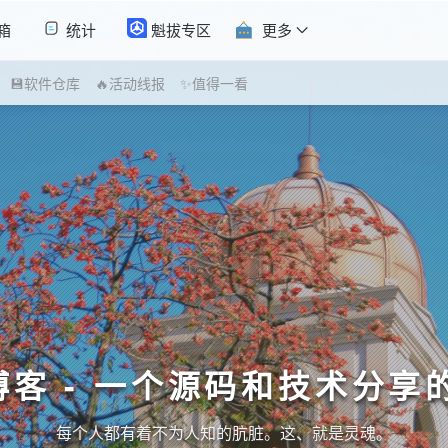
箱
统计
魁拔专区
更多
💾软件仓库
🔥活动线报
✨值得一看
博客 - 一个源码和技术分享
每个人都有着不为人知的肮脏。这、就是灵魂。