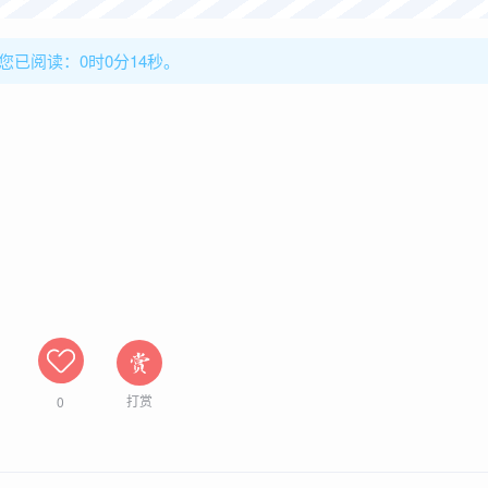
，您已阅读：0时0分16秒。
打赏
0