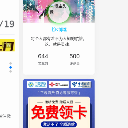
/19
老K博客
每个人都有着不为人知的肮脏。
这、就是灵魂。
广告
644
500
文章数
评论量
广告
关注微