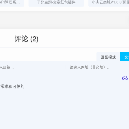
全新二开版半点API管理系统源码 API计费 全开源 亲测可用
子比主题-文章红包插件
评论 (2)
画图模式
文