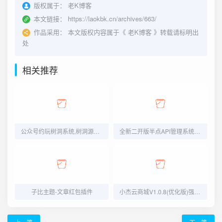
版权属于：
老K博客
本文链接：
https://laokbk.cn/archives/663/
作品采用：
本文版权内容属于《
老K博客
》转载请标明出
处
相关推荐
公众号约玩树洞系统,树洞源码,陪聊源码,公众号源码
全新二开版半点API管理系统源码 API计费 全开源 亲测可用
子比主题-文章红包插件
小杰云商城V1.0.8(优化版)强势上线