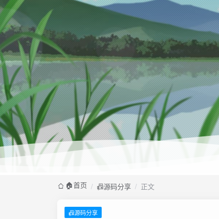
🏠️首页
/
📠源码分享
/
正文
📠源码分享