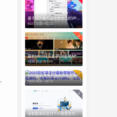
基于国外服务器搭建自己的VPN详细教程
8527 阅读 - 10/19
2
最新tvbox绿豆盒子UI8影视APP源码新增后台添加直播及加密功能
3438 阅读 - 01/05
3
2023彩虹易支付最新原版开源网站源码，完整的易支付源码，无后门
息。
3263 阅读 - 08/19
4
全新版本码支付个人免签支付系统源码 ThinkPHP框架开发 全开源(亲测)