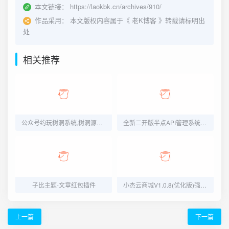
本文链接：
https://laokbk.cn/archives/910/
作品采用：
本文版权内容属于《
老K博客
》转载请标明出
处
相关推荐
公众号约玩树洞系统,树洞源码,陪聊源码,公众号源码
全新二开版半点API管理系统源码 API计费 全开源 亲测可用
子比主题-文章红包插件
小杰云商城V1.0.8(优化版)强势上线
上一篇
下一篇