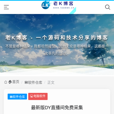
老K博客 - 一个源码和技术分享的博客
不管是哪种结果，我都坦然接受。因为无论是哪种结果，这都是一
次非凡的旅行。
🏠️首页
/
💾软件仓库
/
正文
💻电脑软件
💾软件仓库
最新版DY直播间免费采集