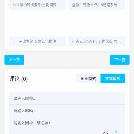
公众号约玩树洞系统,树洞源码,陪聊源码,公众号源码
全新二开版半点API管理系统源码 API计费 全开源 亲测可用
子比主题-文章红包插件
小杰云商城V1.0.8(优化版)强势上线
上一篇
下一篇
评论 (0)
画图模式
文本模式