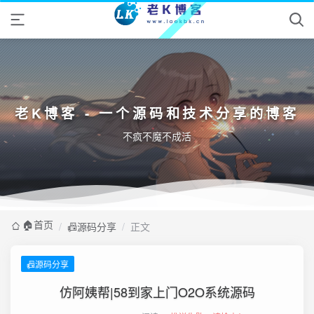
老K博客 - 一个源码和技术分享的博客
不疯不魔不成活
🏠️首页
/
📠源码分享
/
正文
📠源码分享
仿阿姨帮|58到家上门O2O系统源码